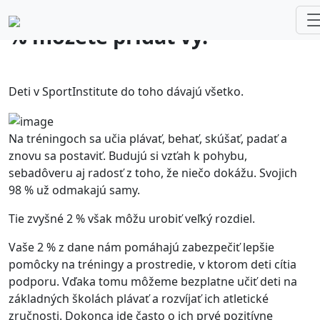
Deti odmakajú 98 %. Zvyšné 2
% môžete pridať vy.
Deti v SportInstitute do toho dávajú všetko.
Na tréningoch sa učia plávať, behať, skúšať, padať a
znovu sa postaviť. Budujú si vzťah k pohybu,
sebadôveru aj radosť z toho, že niečo dokážu. Svojich
98 % už odmakajú samy.
Tie zvyšné 2 % však môžu urobiť veľký rozdiel.
Vaše 2 % z dane nám pomáhajú zabezpečiť lepšie
pomôcky na tréningy a prostredie, v ktorom deti cítia
podporu. Vďaka tomu môžeme bezplatne učiť deti na
základných školách plávať a rozvíjať ich atletické
zručnosti. Dokonca ide často o ich prvé pozitívne