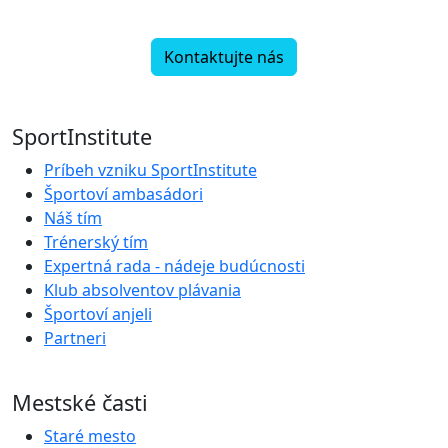
Kontaktujte nás
SportInstitute
Príbeh vzniku SportInstitute
Športoví ambasádori
Náš tím
Trénerský tím
Expertná rada - nádeje budúcnosti
Klub absolventov plávania
Športoví anjeli
Partneri
Mestské časti
Staré mesto