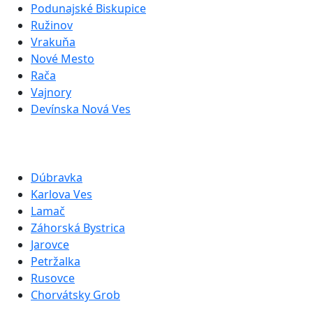
Podunajské Biskupice
Ružinov
Vrakuňa
Nové Mesto
Rača
Vajnory
Devínska Nová Ves
Dúbravka
Karlova Ves
Lamač
Záhorská Bystrica
Jarovce
Petržalka
Rusovce
Chorvátsky Grob