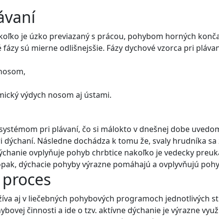
ávaní
nakoľko je úzko previazaný s prácou, pohybom horných končatí
fázy sú mierne odlišnejsšie. Fázy dychové vzorca pri pláva
 nosom,
mický výdych nosom aj ústami.
ystémom pri plávaní, čo si málokto v dnešnej dobe uvedomuj
i dýchaní. Následne dochádza k tomu že, svaly hrudníka sa 
ýchanie ovplyňuje pohyb chrbtice nakoľko je vedecky preuk
opak, dýchacie pohyby výrazne pomáhajú a ovplyvňujú pohyb
 proces
yužíva aj v liečebných pohybových programoch jednotlivých 
hybovej činnosti a ide o tzv. aktívne dýchanie je výrazne vy