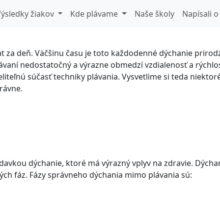
echnika dýchania?
ýsledky žiakov
Kde plávame
Naše školy
Napísali o
át za deň. Väčšinu času je toto každodenné dýchanie prir
ávaní nedostatočný a výrazne obmedzí vzdialenosť a rýchlosť
teľnú súčasť techniky plávania. Vysvetlime si teda niektoré
právne.
adavkou dýchanie, ktoré má výrazný vplyv na zdravie. Dýcha
ných fáz. Fázy správneho dýchania mimo plávania sú: