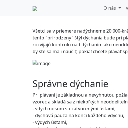
Aká je správna t
O nás
V
Všetci sa v priemere nadýchneme 20 000-kr
tento "prirodzený" štýl dýchania bude pri pl
rozvíjajú kontrolu nad dýchaním ako neoddeli
by ste sa mali naučiť, pokiaľ chcete plávať s
Správne dýchanie
Pri plávaní je základnou a nevyhnutou poži
vzorec a skladá sa z niekoľkých neoddeliteľ
- vdych nosom so zatvorenými ústami,
- dychová pauza na konci každého vdychu,
- výdych ústami,