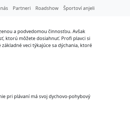
 nás
Partneri
Roadshow
Športoví anjeli
odzenou a podvedomou činnosťou. Avšak
, ktorú môžete dosiahnuť. Profi plavci si
 základné veci týkajúce sa dýchania, ktoré
nie pri plávaní má svoj dychovo-pohybový