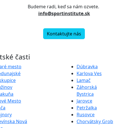
Budeme radi, keď sa nám ozvete.
info@sportinstitute.sk
Kontaktujte nás
ské časti
aré mesto
Dúbravka
odunajské
Karlova Ves
skupice
Lamač
užinov
Záhorská
rakuňa
Bystrica
ové Mesto
Jarovce
ača
Petržalka
jnory
Rusovce
evínska Nová
Chorvátsky Grob