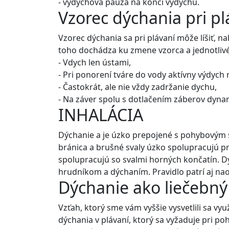
- výdychová pauza na konci výdychu.
Vzorec dýchania pri pl
Vzorec dýchania sa pri plávaní môže líšiť, 
toho dochádza ku zmene vzorca a jednotlivé 
- Vdych len ústami,
- Pri ponorení tváre do vody aktívny výdych
- Častokrát, ale nie vždy zadržanie dychu,
- Na záver spolu s dotlačením záberov dyna
INHALÁCIA
Dýchanie a je úzko prepojené s pohybovým s
bránica a brušné svaly úzko spolupracujú pr
spolupracujú so svalmi horných končatín. D
hrudníkom a dýchaním. Pravidlo patrí aj na
Dýchanie ako liečebný
Vzťah, ktorý sme vám vyššie vysvetlili sa v
dýchania v plávaní, ktorý sa vyžaduje pri po