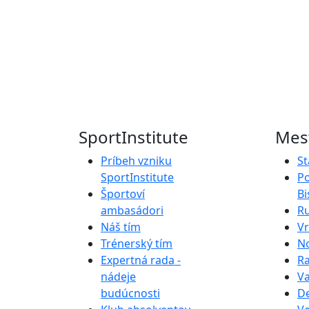
SportInstitute
Mest
Príbeh vzniku
St
SportInstitute
P
Športoví
Bi
ambasádori
R
Náš tím
V
Trénerský tím
N
Expertná rada -
R
nádeje
Va
budúcnosti
D