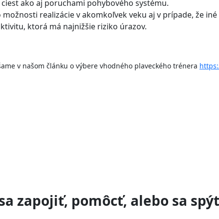
 ciest ako aj poruchami pohybového systému.
ho možnosti realizácie v akomkoľvek veku aj v prípade, že in
ivitu, ktorá má najnižšie riziko úrazov.
šame v našom článku o výbere vhodného plaveckého trénera
https
sa zapojiť, pomôcť, alebo sa spýt