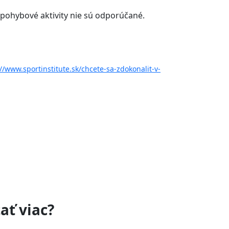
é pohybové aktivity nie sú odporúčané.
://www.sportinstitute.sk/chcete-sa-zdokonalit-v-
ať viac?