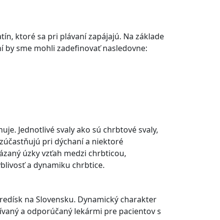
n, ktoré sa pri plávaní zapájajú. Na základe
ní by sme mohli zadefinovať nasledovne:
e. Jednotlivé svaly ako sú chrbtové svaly,
zúčastňujú pri dýchaní a niektoré
ázaný úzky vzťah medzi chrbticou,
livosť a dynamiku chrbtice.
stredísk na Slovensku. Dynamický charakter
užívaný a odporúčaný lekármi pre pacientov s